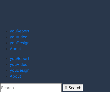
youReport
youVideo
youDesign
About
youReport
youVideo
youDesign
About
Search