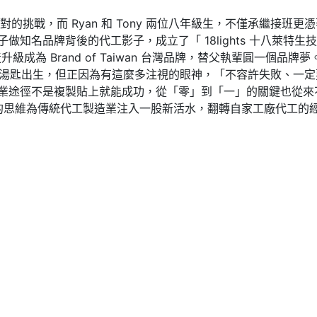
挑戰，而 Ryan 和 Tony 兩位八年級生，不僅承繼接班
做知名品牌背後的代工影子，成立了「 18lights 十八萊特
級成為 Brand of Taiwan 台灣品牌，替父執輩圓一個品牌夢
是含著金湯匙出生，但正因為有這麼多注視的眼神，「不容許失敗、
業途徑不是複製貼上就能成功，從「零」到「一」的關鍵也從來
年輕一代的思維為傳統代工製造業注入一股新活水，翻轉自家工廠代工