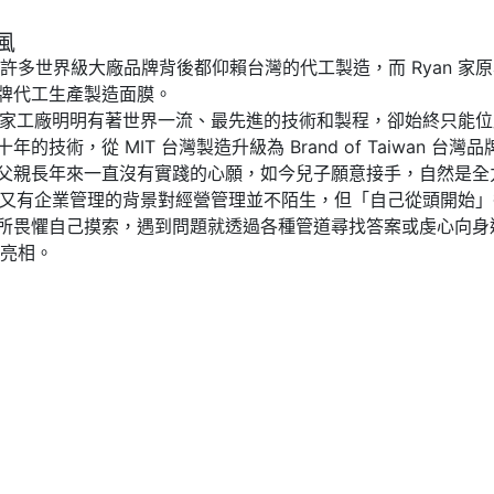
風
多世界級大廠品牌背後都仰賴台灣的代工製造，而 Ryan 家
牌代工生產製造面膜。
自家工廠明明有著世界一流、最先進的技術和製程，卻始終只能位居
技術，從 MIT 台灣製造升級為 Brand of Taiwan 
父親長年來一直沒有實踐的心願，如今兒子願意接手，自然是全
，又有企業管理的背景對經營管理並不陌生，但「自己從頭開始」卻
所畏懼自己摸索，遇到問題就透過各種管道尋找答案或虔心向身
式亮相。