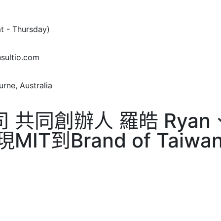
at - Thursday)
sultio.com
rne, Australia
共同創辦人 羅皓 Ryan、
T到Brand of Taiw