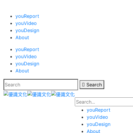
youReport
youVideo
youDesign
About
youReport
youVideo
youDesign
About
Search
youReport
youVideo
youDesign
About