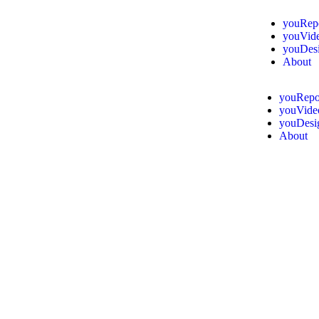
youRep
youVid
youDes
About
youRepo
youVide
youDesi
About