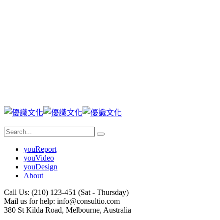
youReport
youVideo
youDesign
About
Call Us: (210) 123-451
(Sat - Thursday)
Mail us for help:
info@consultio.com
380 St Kilda Road,
Melbourne, Australia