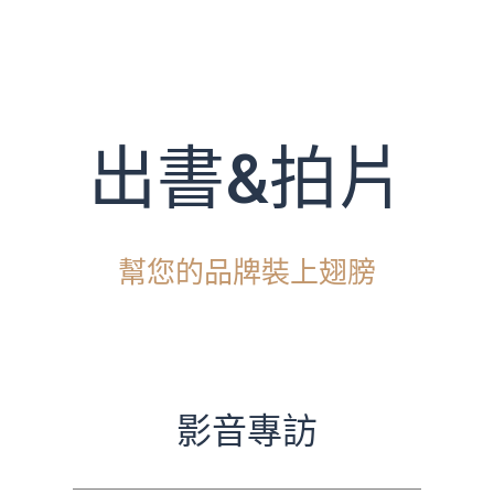
出書&拍片
幫您的品牌裝上翅膀
影音專訪