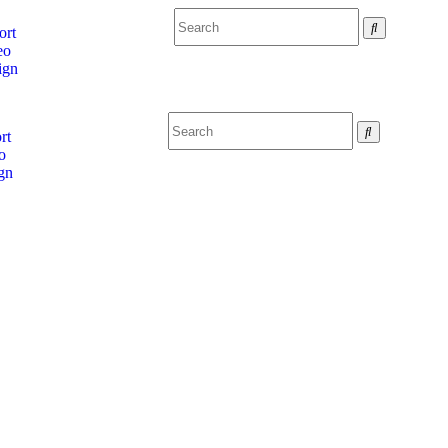
ort
eo
ign
rt
o
gn