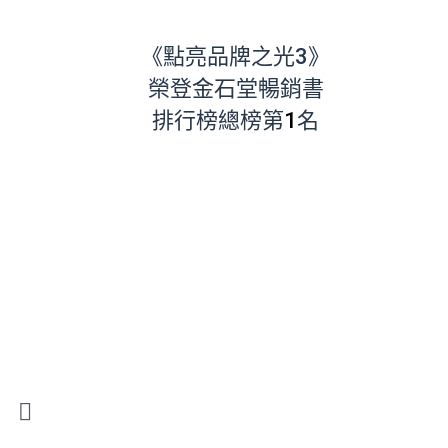
《點亮品牌之光3》
榮登金石堂暢銷書
排行榜總榜第
1
名