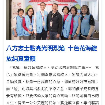
八方志士點亮光明烈焰 十色花海綻
放純真童顏
「紫蓮」蘊含著捐款人、受助者的感謝與希冀——「紫
色」象徵著高貴，每個奉獻者捐款人，無論力量大小、
金額多寡，都是一份高貴的心意，都值得好好被感謝；
而「蓮」則取其出淤泥而不染之意，哪怕孩子成長的背
景有缺憾，只要透過大家的善心幫助，終能翻轉自己的
人生，開出一朵朵美麗的花朵。紫蓮成立後，專門聘請