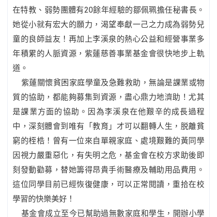
在特教、弱勢團體有20餘年經驗的鄒佩珮擔任秘書長。
她從小就有宏大的願力，渴望奉獻一己之力成為弱勢兒
童的良師益友！再加上李溪泉的熱心公益和經營事業多
年積累的人脈資源，紫蓮慈善事業基金會很快地步上軌
道。
紫蓮關懷貧困家庭學童及急難救助，無論是課業或物
質的協助，都能夠募集到資源，盡心鼎力地濟助！尤其
是課業方面的協助。因為李溪泉在他艱辛的成長過程
中，深刻體會到唯有「教育」才可以翻轉人生，脱離貧
窮的桎梏！曾有一位來自單親家庭、處境艱難的黃同學
因視力嚴重惡化，有失明之危，基金會在校方求助後即
刻發動勸募，替她籌得昂貴手術醫療及輔助用品費用。
這位同學目前已經恢復健康，可以正常閱讀，重拾在校
學習的快樂美好！
基金會成立至今已幫助過無數家庭和學生，開辦小學