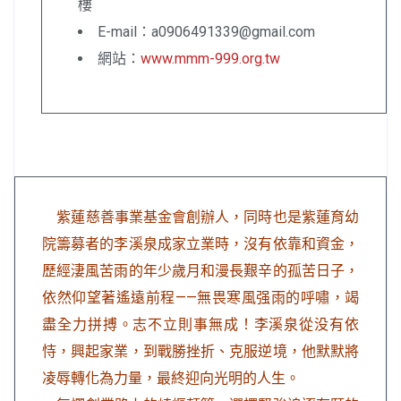
樓
E-mail：a0906491339@gmail.com
網站：
www.mmm-999.org.tw
紫蓮慈善事業基金會創辦人，同時也是紫蓮育幼
院籌募者的李溪泉成家立業時，沒有依靠和資金，
歷經淒風苦雨的年少歲月和漫長艱辛的孤苦日子，
依然仰望著遙遠前程——無畏寒風强雨的呼嘯，竭
盡全力拼搏。志不立則事無成！李溪泉從没有依
恃，興起家業，到戰勝挫折、克服逆境，他默默將
凌辱轉化為力量，最終迎向光明的人生。