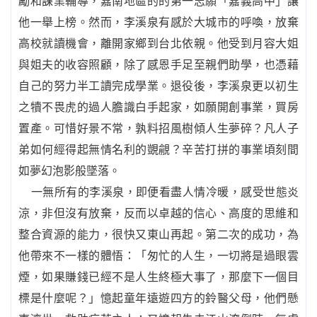
勵和課業輔導，嘉南地區的的第一志願「嘉義高中」讓
他一舉上榜。然而，李溪泉有感於大城市的呼喚，放棄
高校就讀機會，離開家鄉到台北依親。他受到月容大姐
與姐夫的收容照顧，除了感恩手足至親們助學，也憑藉
自己的努力半工讀完成學業。退役後，李溪泉更以初生
之犢不畏虎的過人膽識白手起家，如願開創事業，買房
置產。可惜好景不常，孰料招風樹傾人生夢碎？凡人子
弟如何經得起無情名利的覬覦？辛苦打拼的事業頃刻間
如夢幻泡影般墜落。
一無所有的李溪泉，即便看盡人情冷暖，感受世態炎
涼，非但沒有放棄，反而以卓越的信心、高度的思維和
整合資源的能力，很快又東山再起。第二次的成功，為
他帶來不一樣的體悟：「匆忙的人生，一切將是過眼雲
煙，如果賺錢已經不是人生終極大事了，那麼下一個目
標是什麼呢？」憶起童年遠遊四方的鈴醫父母，他們懸