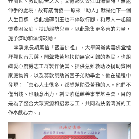
壺濟世、救助病苦之人；又憶起失去江山潦倒時，無處
伸手的處境，故有感而發——原來「助人」就是他下一個
人生目標！從此拋磚引玉也不停歇行腳，和眾人一起關
懷貧困家庭、扶助弱勢兒童，以此聚集更多善的力量，
施予濟助和溫情鼓勵。
李溪泉長期篤信「觀音佛祖」，大舉開辦紫雲佛堂禮
拜觀世音菩薩，聞聲救苦地扶助無家可歸的遊民，也組
織愛心廚房志工群製作便當、提供急難救助及捐助貧困
家庭物資，以及募款幫助貧困子弟助學金。他在過程中
發現：「善心人士很多，都想幫助受苦難的人。他們不
僅出錢、也願意出力，創立紫蓮慈善事業基金會，目的
是為了整合大眾資源和招募志工，共同為扶弱濟貧的工
作奉獻心力。」