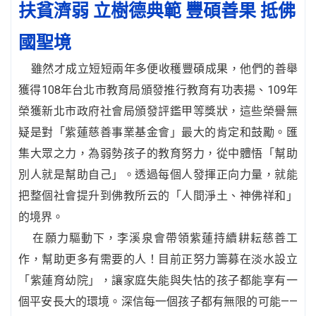
扶貧濟弱 立樹德典範 豐碩善果 抵佛
國聖境
雖然才成立短短兩年多便收穫豐碩成果，他們的善舉
獲得108年台北市教育局頒發推行教育有功表揚、109年
榮獲新北市政府社會局頒發評鑑甲等獎狀，這些榮譽無
疑是對「紫蓮慈善事業基金會」最大的肯定和鼓勵。匯
集大眾之力，為弱勢孩子的教育努力，從中體悟「幫助
別人就是幫助自己」。透過每個人發揮正向力量，就能
把整個社會提升到佛教所云的「人間淨土、神佛祥和」
的境界。
在願力驅動下，李溪泉會帶領紫蓮持續耕耘慈善工
作，幫助更多有需要的人！目前正努力籌募在淡水設立
「紫蓮育幼院」，讓家庭失能與失怙的孩子都能享有一
個平安長大的環境。深信每一個孩子都有無限的可能——