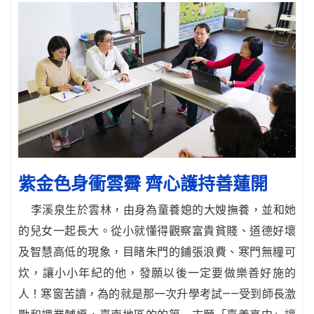
紫金色身衝雲霽 齊心護持善蓮開
李溪泉生於雲林，由身為童養媳的大嫂撫養，並和她
的兒女一起長大。從小就懂得觀察富貴貧賤、道德好壞
及智慧高低的現象，目睹朱門的鋪張浪費、寒門無糧可
炊，讓小小年紀的他，發願以後一定要做樂善好施的
人！寒窗苦讀，為的就是那一次升學考試——受到師長激