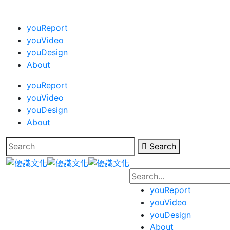
youReport
youVideo
youDesign
About
youReport
youVideo
youDesign
About
Search
youReport
youVideo
youDesign
About