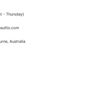
at - Thursday)
sultio.com
rne, Australia