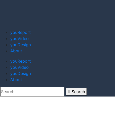
youReport
youVideo
youDesign
About
youReport
youVideo
youDesign
About
Search