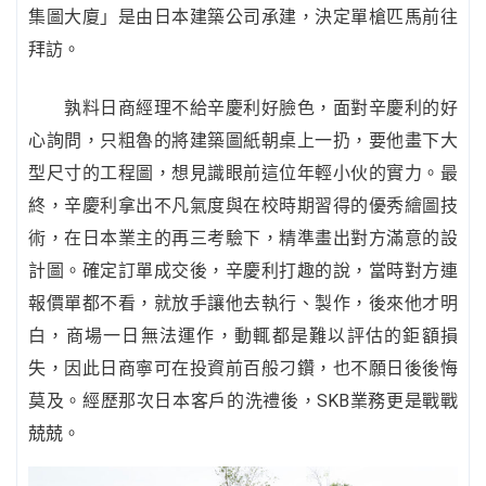
集圖大廈」是由日本建築公司承建，決定單槍匹馬前往
拜訪。
孰料日商經理不給辛慶利好臉色，面對辛慶利的好
心詢問，只粗魯的將建築圖紙朝桌上一扔，要他畫下大
型尺寸的工程圖，想見識眼前這位年輕小伙的實力。最
終，辛慶利拿出不凡氣度與在校時期習得的優秀繪圖技
術，在日本業主的再三考驗下，精準畫出對方滿意的設
計圖。確定訂單成交後，辛慶利打趣的說，當時對方連
報價單都不看，就放手讓他去執行、製作，後來他才明
白，商場一日無法運作，動輒都是難以評估的鉅額損
失，因此日商寧可在投資前百般刁鑽，也不願日後後悔
莫及。經歷那次日本客戶的洗禮後，SKB業務更是戰戰
兢兢。