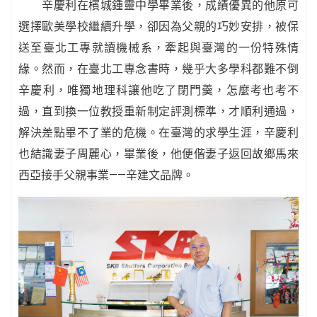
辛慶利在檳城鍾靈中學畢業後，成績優異的他原可
選擇歐美學校繼續升學，卻因為父親的巧妙安排，被保
送至臺北工專就讀機械系，牽起與臺灣的一份特殊情
緣。然而，在臺北工專念書時，幾乎大多學科都難不倒
辛慶利，唯獨地理科讓他吃了閉門羹，怎麼考也考不
過，直到換一位教授重新制定評測標準，才順利通過，
解決差點畢不了業的危機。在臺灣的求學生涯，辛慶利
也結識妻子周麗心，畢業後，他便偕妻子返回故鄉馬來
西亞接手父親事業——辛建文品牌。