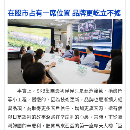
在股市占有一席位置 品牌更屹立不搖
事實上，SKB集團最初僅僅只是建造籬笆、捲簾門
等小工程，慢慢的，因為技術更新，品牌也逐漸擴大經
營品項。為取得更多客戶信任、增加更廣客源，還有個
與日商談判的故事深烙在辛慶利的心裏。當時，甫從臺
灣歸國的辛慶利，聽聞馬來西亞的第一座摩天大樓「巨