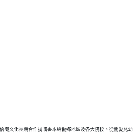
優識文化長期合作捐贈書本給偏鄉地區及各大院校。從關愛兒幼