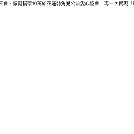
表會，慷慨捐贈10萬給花蓮縣角兒公益愛心協會，再一次實現