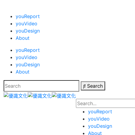
youReport
youVideo
youDesign
About
youReport
youVideo
youDesign
About
Search
youReport
youVideo
youDesign
About