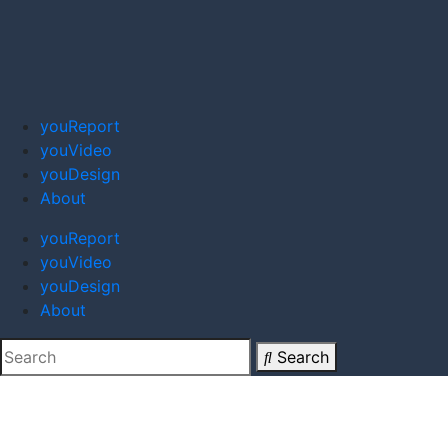
youReport
youVideo
youDesign
About
youReport
youVideo
youDesign
About
Search