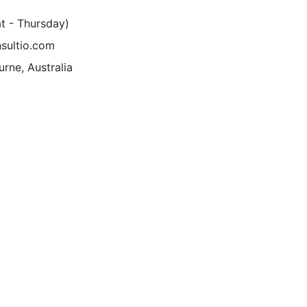
at - Thursday)
sultio.com
rne, Australia