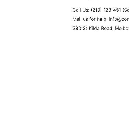
Call Us: (210) 123-451
(S
Mail us for help:
info@con
380 St Kilda Road,
Melbou