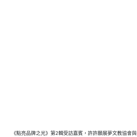
《點亮品牌之光》第2輯受訪嘉賓，許許願展夢文教協會與