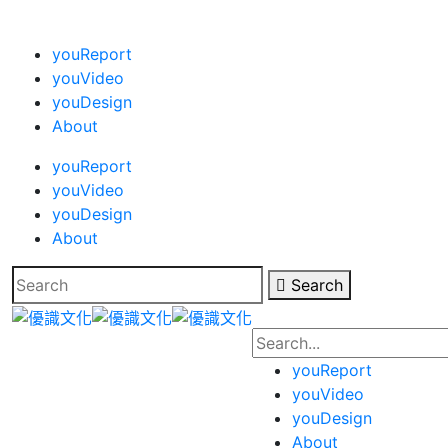
youReport
youVideo
youDesign
About
youReport
youVideo
youDesign
About
Search
youReport
youVideo
youDesign
About