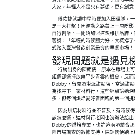
大家，年輕人不是只有夢想，更有創意
傅佑捷就讀中學時便加入田徑隊，一路
是一大打擊！因運動之路蒙上一層陰影
自行創業。一開始加盟連鎖雞排品牌，
著說：「年輕的時候體力好，大概撐了
式踏入臺灣餐飲創業最夯的早餐市場！
發現問題就是遇見
行銷出身的陳鉅儒，原本在職場上可
鉅儒卻選擇放棄平步青雲的機會，反而
Debby，曾開過塔派甜點店、當過甜
為找尋下一家材料行，這些經驗讓她深
多，但每個烘焙愛好者面臨的第一個挑
因為烘焙材料行並不普及，有時候得
該怎麼選，連材料行老闆也沒辦法給出
Debby的烘焙專業，也許這兩項結
際市場調查的數據支持，陳鉅儒便踏上