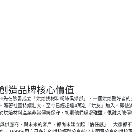
 創造品牌核心價值
n先在臉書成立「烘焙找材料粉絲俱樂部」，一個烘焙愛好者的交
。隨著社團持續壯大，至今已經超過4萬名「烘友」加入。即使
於烘焙材料產業非常傳統保守，初期他們處處碰壁，很難突破傳
與供應商、與未來的客戶，都尚未建立起「信任感」，大家都不
始， Debby用自己多年的烘焙經驗分享較少人願意分享的烘焙