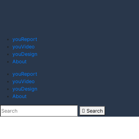
youReport
youVideo
youDesign
About
youReport
youVideo
youDesign
About
Search