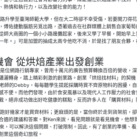
、熱情和執行力，以及改變社會的能力！
升學至臺灣師範大學，但在大二時卻不幸受傷，若要開刀得花
，傅佑捷動腦筋另覓出路，憑著過去在社群媒體上銷售自家葡萄
從師大商圈的一個小小路邊攤起家，後來又學了早餐，開始早上
一年。」可是加盟的抽成太高令他吃不消，於是找了朋友合夥，
機會 從烘焙產業出發創業
是位網路行銷專家，曾用十萬元的廣告預算轉換百倍的營收，深
瀟灑轉身，踏上精彩刺激的創業路。創業「烘焙找材料」的契機
點老師的Debby，每每聽學生提起採購時買不齊原物料的困擾，
感不便。而他們發現，由於食安風暴以及現代人工作壓力的社會
戰，絕非成功做出好吃健康的糕點，反而許多人在「購買材料」
跑好幾家才能買齊材料；更麻煩的是，當你終於走到貨架前，卻
合適的建議和答案。對Ken來說，看見問題就是看見機會，他想
合起來，可以解決這個問題、打破限制。因此，有了創業的準備、
創業這個奇幻旅程。