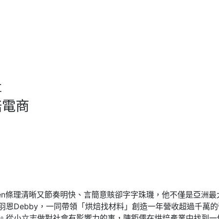
事
焙電商
理清晰又節奏明快、言簡意賅卻字字珠璣，他不僅是亞洲最大創業加速器A
羽恩Debby，一同帶領「烘焙找材料」創造一年營收超過千萬
。從小立志做對社會有影響力的事，陳鉅儒在烘焙產業中找到一