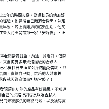
上2年的時間復健，對運動員的他無疑
的經驗，他覺得自己頗適合從商，決定
賣早餐、晚上賣雞排的超頻生活。他笑
在臺大商圈開設第一家「安好食」，正
得老闆讚賞器重，前途一片看好。但陳
，來自擁有多年烘焙經驗的合夥人
自己也曾扛著重達10公斤的麵粉奔走，只
氛圍，喜歡自己動手烘焙的人越來越
階段就因為麻煩而打退堂鼓了！
發現類似功能的產品有好幾種，不知道
到自己的網路行銷專長以及合夥人
看見尚未被解決的痛點問題、以及獲得實