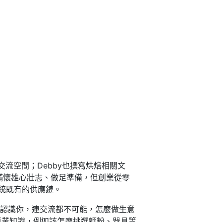
流空間；Debby也撰寫烘焙相關文
滿懷雄心壯志、做足準備，但創業從零
統既有的供應鏈。
認識你，連交流都不可能，怎麼做生意
專業知識，例如該怎麼挑選麵粉、器具等