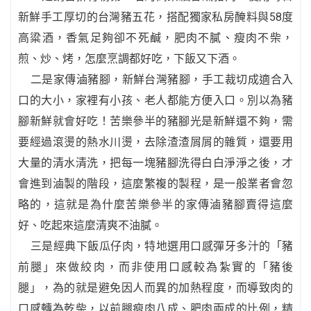
新鮮手工厚切的台灣豬五花，搭配獨家私房醃料與58度
高粱酒，香氣足夠卻不死鹹，肥肉不膩、瘦肉不柴，
煎、炒、烤，怎麼烹調都好吃，下飯又下酒。
二是家傳滷豬腳，新鮮台灣豬腳，手工裁切成適合入
口的大小，家裡有小孩、老人都能方便入口。別以為豬
腳新鮮就會好吃！苦樂參半的豬腳光是新鮮還不夠，需
要經過滾燙的熱水川燙，去除渣渣屑屑的雜質，還要用
大量的清水清洗，把每一塊豬腳洗得白白淨淨之後，才
會進到滷製的階段，這麼繁複的製程，是一般業者會忽
略的，這就是為什麼苦樂參半的家傳滷豬腳賣得這麼
好、吃起來這麼清爽不油膩。
三是經典下飯瓜仔肉，特地選用口感彈牙多汁的「豬
前腿」來做絞肉，而非使用口感較為紮實的「豬後
腿」，為的就是避免因人而異的加熱程度，而導致肉的
口感轉為乾柴，以前腿瘦肉八成、肥肉兩成的比例，精