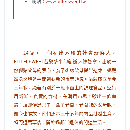
網站：
www.bittersweet.tw
24歲，一個初出茅廬的社會新鮮人，
BITTERSWEET苦樂參半的創辦人陳曼寧，出於一
份體貼父母的孝心，為了想讓父母提早退休，她毅
然決然地著手開創嶄新的事業領域。品牌成立至今
三年多，憑著有別於一般市面上的調理食品，堅持
用新鮮、真實的食材，在消費市場上殺出一條血
路；讓即便是當了一輩子老闆、老闆娘的父母親，
如今也能放下他們原本三十多年的肉品批發生意，
轉而退居幕後，開始過起半退休的閒適生活。