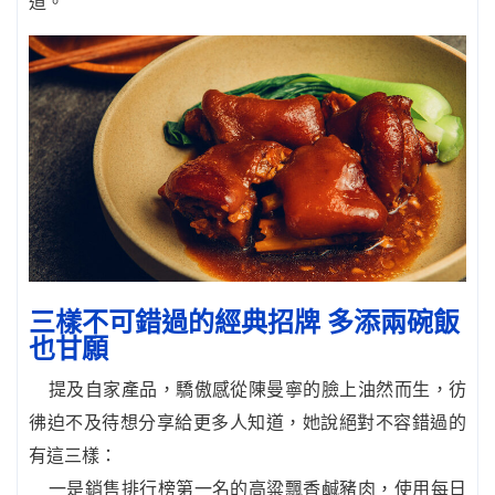
道。
三樣不可錯過的經典招牌 多添兩碗飯
也甘願
提及自家產品，驕傲感從陳曼寧的臉上油然而生，彷
彿迫不及待想分享給更多人知道，她說絕對不容錯過的
有這三樣：
一是銷售排行榜第一名的高粱飄香鹹豬肉，使用每日