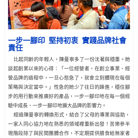
一步一腳印 堅持初衷 實踐品牌社會
責任
比起同齡的年輕人，陳曼寧多了一份沈著與穩重。她
談起創業以來的心得：「一位經營者，在創立事業、經
營品牌的過程中，一旦心態急了，就會立刻體現在每個
策略與決定當中。」性急的她少了往日的躁進，穩住腳
步的用行動來推廣好的產品，一步一腳印地在每一個經
驗中成長、一步一腳印地擴大品牌的影響力。
經過陳曼寧的轉換形式，結合了父母的專業與協助，
一家人同心協力地在熟悉的領域裡重新出發！苦樂參半
現階段除了與民間團體合作，不定期提供膳食給無家者