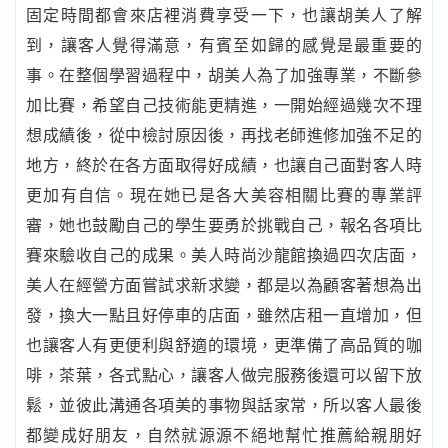
固定時間都會來店裡消費享受一下，也讓胡美人了解
到，讓客人覺得滿意，有賓至如歸的感覺是最重要的
事。在整個學習過程中，胡美人為了加強專業，不斷參
加比賽，希望自己技術能更精進，一開始經過幾次不理
想成績後，從中檢討原因後，再找老師進修加強不足的
地方，終於在各方面取得好成績，也讓自己面對客人時
更加有自信。現在她已是各大美容相關比賽的專業評
審，她也鼓勵自己的學生要勇於挑戰自己，報名各項比
賽來驗收自己的成果。美人時尚沙龍館換過四次店面，
美人在經營方面嘗試求新求變，都是以為顧客著想為出
發，換大一點且好停車的店面，雖然店租一直增加，但
也讓客人有更便利與舒適的環境，更準備了高品質的咖
啡，茶葉，各式點心，讓客人做完服務後還可以留下放
鬆，並彼此溝通各項美的事物與話家常，所以客人最後
都變成好朋友，自然就源源不絕地幫忙推薦給親朋好