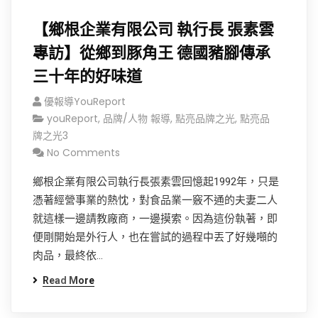
【鄉根企業有限公司 執行長 張素雲
專訪】從鄉到豚角王 德國豬腳傳承
三十年的好味道
優報導youReport
youReport
,
品牌/人物 報導
,
點亮品牌之光
,
點亮品
牌之光3
No Comments
鄉根企業有限公司執行長張素雲回憶起1992年，只是
憑著經營事業的熱忱，對食品業一竅不通的夫妻二人
就這樣一邊請教廠商，一邊摸索。因為這份執著，即
便剛開始是外行人，也在嘗試的過程中丟了好幾噸的
肉品，最終依...
Read More